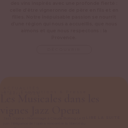
des vins inspirés avec une profonde fierté :
celle d’être vigneronne de père en fils et en
filles. Notre inépuisable passion se nourrit
d’une région qui nous a accueillis, que nous
aimons et que nous respectons : la
Provence.
DÉCOUVRIR
ACTUALITÉS
Arts, Expositions & Presse
21 avril 2026
Les Musicales dans les
vignes Jazz Opera
LIRE LA SUITE
Jazz Opera – Hommage à Claude Bolling Le 13
juin l’élégance de l’opéra rencontre la liberté du