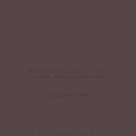
Informations
Nous trouver
Fiche
livraison
près de chez vous
produit
ÉLABORATION
Le plaisir et la