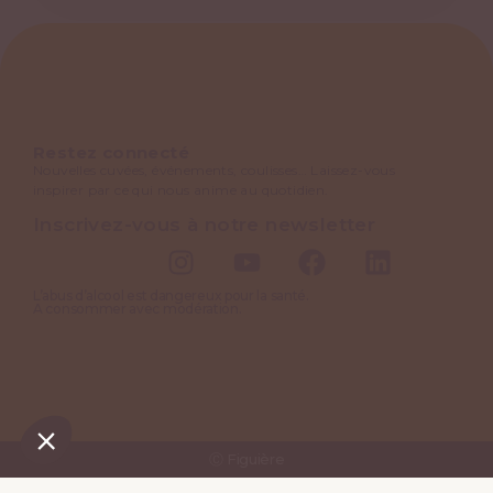
Restez connecté
Nouvelles cuvées, événements, coulisses… Laissez-vous
inspirer par ce qui nous anime au quotidien.
Inscrivez-vous à notre newsletter
L’abus d’alcool est dangereux pour la santé.
A consommer avec modération.
Ⓒ Figuière