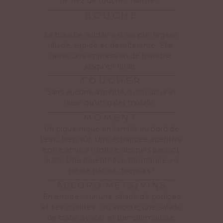
le nez de touches fraîches.
BOUCHE
La bouche subtile est souple, légère,
fluide, sapide et désaltérante. Elle
laisse une impression de friandise
jusqu’en finale.
TOUCHER
Sans aucune aspérité, aussi doux et
lisse qu’un galet mouillé.
MOMENT
Un pique-nique en famille au bord de
l’eau, bien sûr. Une échappée apéritive
entre amis à l’ombre des pins parasol,
aussi. Une parenthèse spontanée en
pleine nature, toujours !
ACCORD METS/VINS
En entrée : sur une salade de poulpes
et ses crudités ; ou encore, une salade
de crabe avocat et pamplemousse,