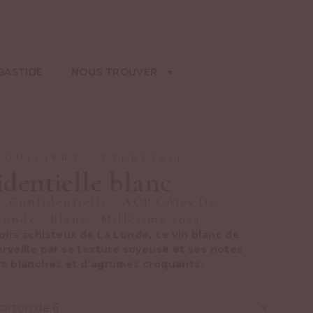
BASTIDE
NOUS TROUVER
ÉQUILIBRÉ
.
EXPRESSIF
dentielle blanc
.
Confidentielle
.
AOP Côtes De
Londe
.
Blanc
.
Millésime 2024
irs schisteux de La Londe, ce vin blanc de
veille par sa texture soyeuse et ses notes
urs blanches et d’agrumes croquants.