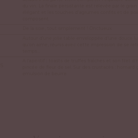
du vin. La finale persistante est relevée par le grai
élégant et les touches d’agrumes confits et de poir
composent.
De la soie, tout simplement ! Onctueux.
Autour d’une jolie table enveloppée d’une douce l
qu’on aime, réunis avec cette impression de se ret
temps…
A l’apéritif : toasts de truffes fraîches et son filet d’
NS
pincée de fleur de sel. Sur des crustacés : homard g
émulsion de beurre.