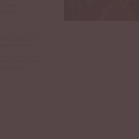
n du boisé
e qui la
umière, avec ceux
rouver hors du
huile d’olive et sa
rillé et son