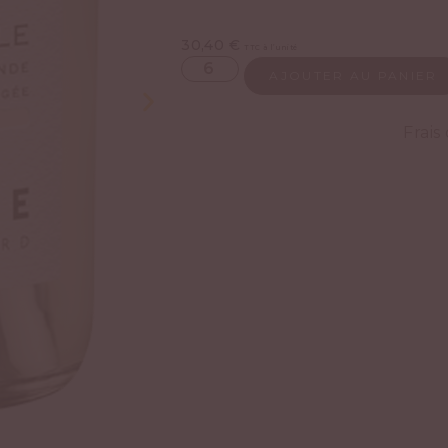
30,40
€
TTC à l’unité
AJOUTER AU PANIER
Frais