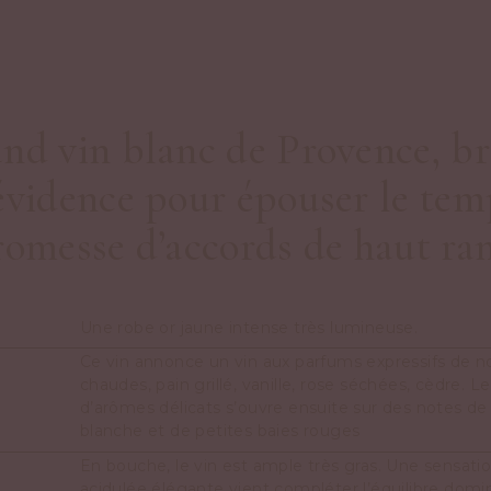
nd vin blanc de Provence, bri
évidence pour épouser le temp
romesse d’accords de haut ran
Une robe or jaune intense très lumineuse.
Ce vin annonce un vin aux parfums expressifs de 
chaudes, pain grillé, vanille, rose séchées, cèdre. 
d’arômes délicats s’ouvre ensuite sur des notes de f
blanche et de petites baies rouges
En bouche, le vin est ample très gras. Une sensatio
acidulée élégante vient compléter l’équilibre domi