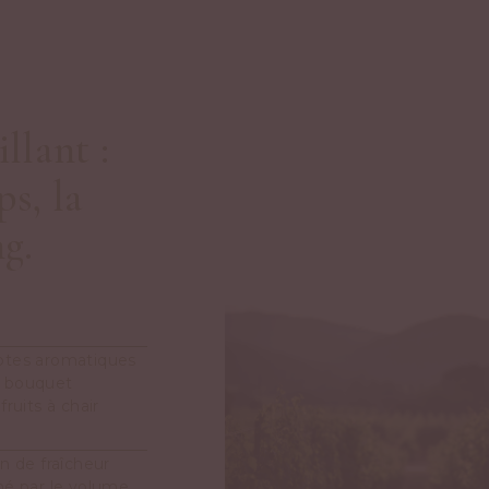
llant :
s, la
g.
notes aromatiques
Le bouquet
ruits à chair
n de fraîcheur
né par le volume